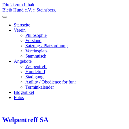
Direkt zum Inhalt
Bleib Hund e.V. :: Steinsberg
Startseite
Verein
Philosophie
Vorstand
Satzung / Platzordnung
Vereinsplatz
Stammtisch
Angebote
Welpentreff
Hundetreff
Stadtgang
Agility / Obedience for fun:
Terminkalender
Blogartikel
Fotos
Welpentreff SA