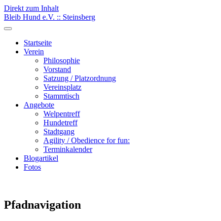
Direkt zum Inhalt
Bleib Hund e.V. :: Steinsberg
Startseite
Verein
Philosophie
Vorstand
Satzung / Platzordnung
Vereinsplatz
Stammtisch
Angebote
Welpentreff
Hundetreff
Stadtgang
Agility / Obedience for fun:
Terminkalender
Blogartikel
Fotos
Pfadnavigation