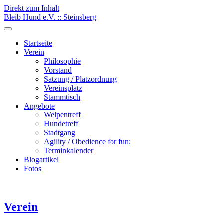
Direkt zum Inhalt
Bleib Hund e.V. :: Steinsberg
Startseite
Verein
Philosophie
Vorstand
Satzung / Platzordnung
Vereinsplatz
Stammtisch
Angebote
Welpentreff
Hundetreff
Stadtgang
Agility / Obedience for fun:
Terminkalender
Blogartikel
Fotos
Verein