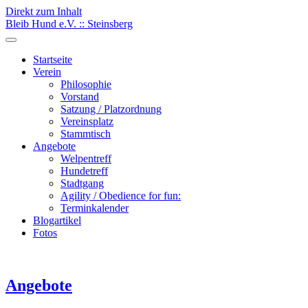
Direkt zum Inhalt
Bleib Hund e.V. :: Steinsberg
Startseite
Verein
Philosophie
Vorstand
Satzung / Platzordnung
Vereinsplatz
Stammtisch
Angebote
Welpentreff
Hundetreff
Stadtgang
Agility / Obedience for fun:
Terminkalender
Blogartikel
Fotos
Angebote