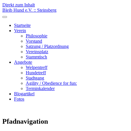
Direkt zum Inhalt
Bleib Hund e.V. :: Steinsberg
Startseite
Verein
Philosophie
Vorstand
Satzung / Platzordnung
Vereinsplatz
Stammtisch
Angebote
Welpentreff
Hundetreff
Stadtgang
Agility / Obedience for fun:
Terminkalender
Blogartikel
Fotos
Pfadnavigation