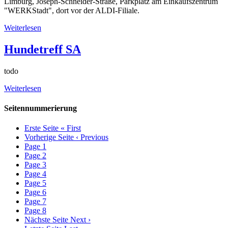
Limburg, Joseph-Schneider-Straße, Parkplatz am Einkaufszentrum
"WERKStadt", dort vor der ALDI-Filiale.
Weiterlesen
Hundetreff SA
todo
Weiterlesen
Seitennummerierung
Erste Seite
« First
Vorherige Seite
‹ Previous
Page
1
Page
2
Page
3
Page
4
Page
5
Page
6
Page
7
Page
8
Nächste Seite
Next ›