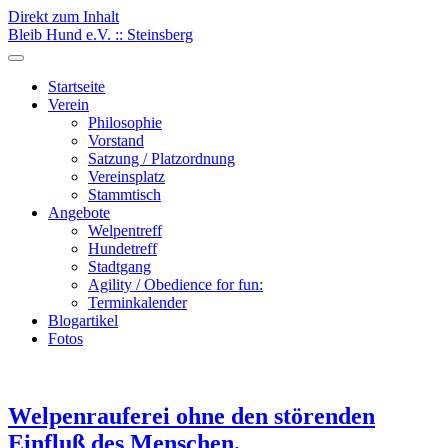
Direkt zum Inhalt
Bleib Hund e.V. :: Steinsberg
Startseite
Verein
Philosophie
Vorstand
Satzung / Platzordnung
Vereinsplatz
Stammtisch
Angebote
Welpentreff
Hundetreff
Stadtgang
Agility / Obedience for fun:
Terminkalender
Blogartikel
Fotos
Welpenrauferei ohne den störenden
Einfluß des Menschen.